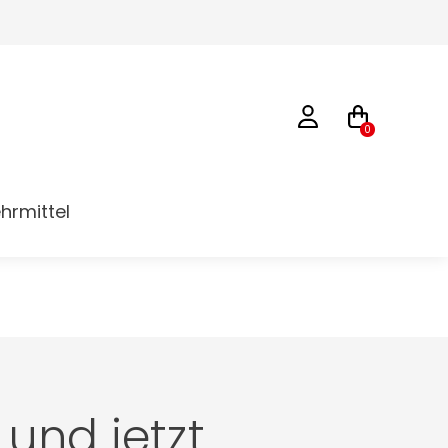
0
hrmittel
und jetzt