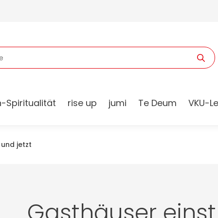
-Spiritualität
rise up
jumi
Te Deum
VKU-Le
und jetzt
Gasthäuser einst 