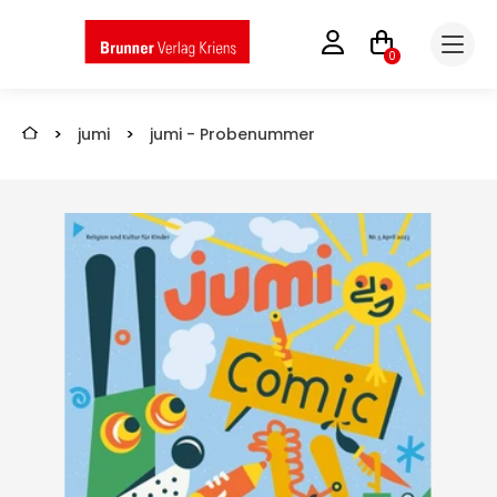
0
>
jumi
>
jumi - Probenummer